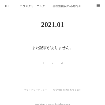
TOP
ハウスクリーニング
整理整頓収納/不用品回収
清掃指導セミナー・講習
リフォーム事業
お問い合わせ
2021
.
01
会社概要
BLOG
アメブロ
掃除のプロが厳選！お掃除用品/
環境衛生/消毒・除菌サービス
まだ記事がありません。
1
2
3
プライバシーポリシー
特定商取引法に基づく表記
Assistance in comfortable space