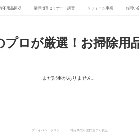
納/不用品回収
清掃指導セミナー・講習
リフォーム事業
お問い
掃除のプロが厳選！お掃除用品/販売
環境衛生/消毒・除菌サービス
のプロが厳選！お掃除用品
まだ記事がありません。
プライバシーポリシー
特定商取引法に基づく表記