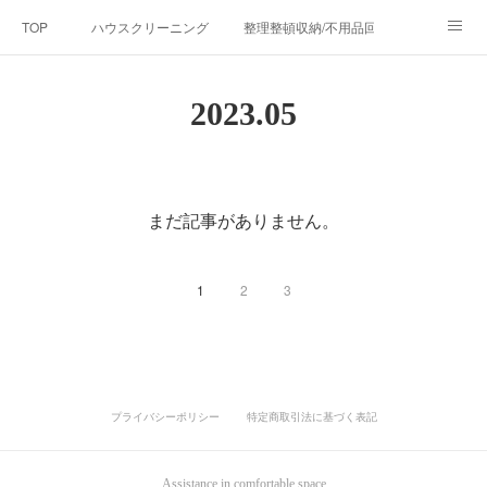
TOP
ハウスクリーニング
整理整頓収納/不用品回収
清掃指導セミナー・講習
リフォーム事業
お問い合わせ
2023
.
05
会社概要
BLOG
アメブロ
掃除のプロが厳選！お掃除用品/
環境衛生/消毒・除菌サービス
まだ記事がありません。
1
2
3
プライバシーポリシー
特定商取引法に基づく表記
Assistance in comfortable space