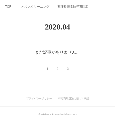
TOP
ハウスクリーニング
整理整頓収納/不用品回収
清掃指導セミナー・講習
リフォーム事業
お問い合わせ
2020
.
04
会社概要
BLOG
アメブロ
掃除のプロが厳選！お掃除用品/
環境衛生/消毒・除菌サービス
まだ記事がありません。
1
2
3
プライバシーポリシー
特定商取引法に基づく表記
Assistance in comfortable space