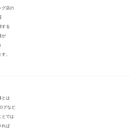
ング店の
質
頼する
達が
う
ます。
味とは
、ブログなど
ことでは
きれば