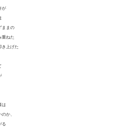
許が
は
ずままの
み重ねた
叩き上げた
、
て
が
様は
いのか、
がる