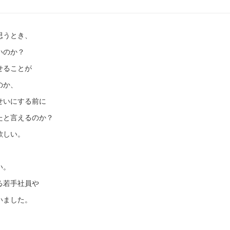
思うとき、
いのか？
せることが
のか、
せいにする前に
たと言えるのか？
欲しい。
い。
る若手社員や
いました。