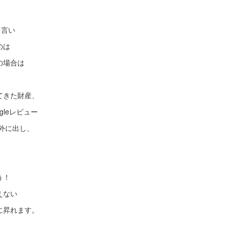
と言い
のは
の場合は
てきた財産、
gleレビュー
を外に出し、
う！
えない
に昇れます。