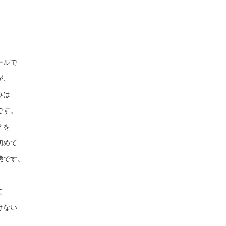
ールで
が、
みは
です。
？を
初めて
態です。
て
けない