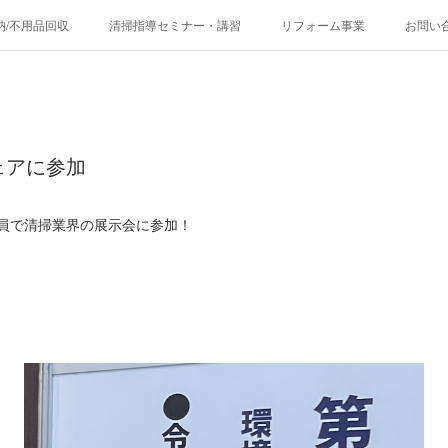
納/不用品回収
清掃指導セミナー・講習
リフォーム事業
お問い
掃除のプロが厳選！お掃除用品/販売
環境衛生/消毒・除菌サービス
ェアに参加
 全員で清掃業界の展示会に参加！