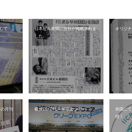
して
日本ビル新聞に当社が掲載されま
オリジナ
した。
界の月刊
横浜GLITTER 展示会ツアー
米国にて
得！