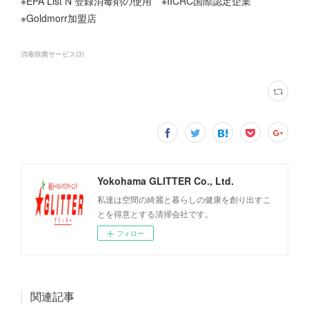
※EPA List N 登録消毒剤の使用 ※IICRC国際認定企業
※Goldmorr加盟店
消毒除菌サービス
(
3
)
Yokohama GLITTER Co., Ltd.
私達は空間の綺麗と暮らしの健康を創り出すこ
とを得意とする清掃会社です。
フォロー
関連記事