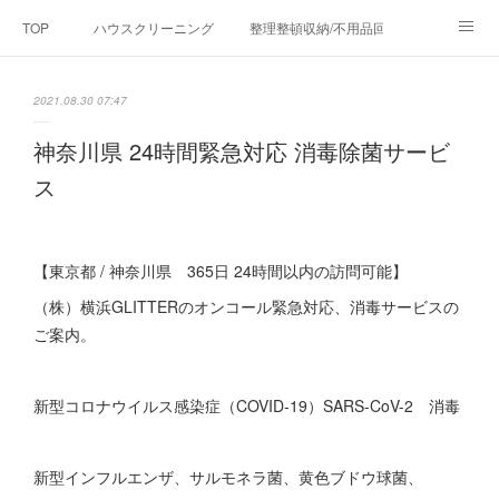
TOP
ハウスクリーニング
整理整頓収納/不用品回収
清掃指導セミナー・講習
リフォーム事業
お問い合わせ
2021.08.30 07:47
会社概要
BLOG
アメブロ
掃除のプロが厳選！お掃除用品/
神奈川県 24時間緊急対応 消毒除菌サービ
ス
環境衛生/消毒・除菌サービス
【東京都 / 神奈川県 365日 24時間以内の訪問可能】
（株）横浜GLITTERのオンコール緊急対応、消毒サービスの
ご案内。
新型コロナウイルス感染症（COVID‑19）SARS-CoV-2 消毒
新型インフルエンザ、サルモネラ菌、黄色ブドウ球菌、